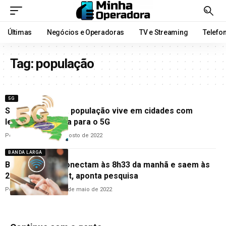
Últimas
Negócios e Operadoras
TV e Streaming
Telefo
Tag:
população
5G
Somente 30% da população vive em cidades com
legislação pronta para o 5G
Por
Cleane Lima
25 de agosto de 2022
BANDA LARGA
Brasileiros se conectam às 8h33 da manhã e saem às
22h13 da internet, aponta pesquisa
Por
Carolina Veneroso
3 de maio de 2022