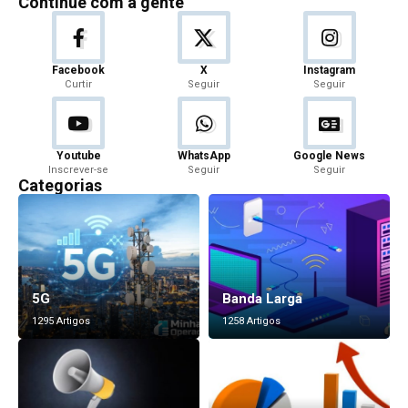
Continue com a gente
Facebook
X
Instagram
Curtir
Seguir
Seguir
Youtube
WhatsApp
Google News
Inscrever-se
Seguir
Seguir
Categorias
5G
Banda Larga
1295 Artigos
1258 Artigos