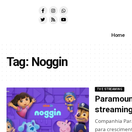
Home
Tag:
Noggin
TV E STREAMING
Paramount
streaming 
Companhia Para
para crescimen