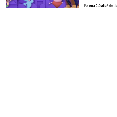
Por
Ana Cláudia
8 de ab