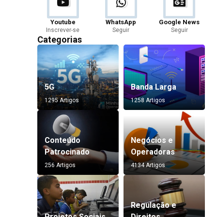
Youtube
WhatsApp
Google News
Inscrever-se
Seguir
Seguir
Categorias
5G
Banda Larga
1295 Artigos
1258 Artigos
Conteúdo
Negócios e
Patrocinado
Operadoras
256 Artigos
4134 Artigos
Regulação e
Projetos Sociais
Direitos