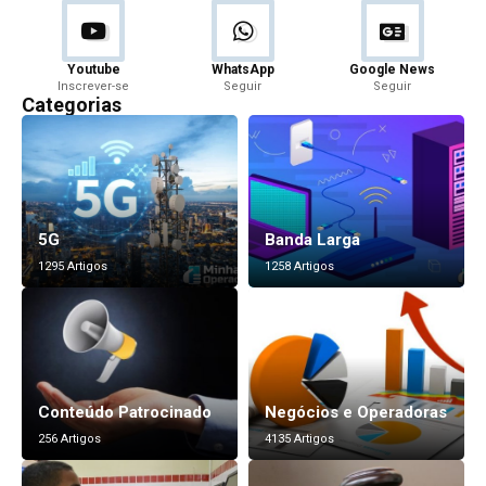
Youtube
WhatsApp
Google News
Inscrever-se
Seguir
Seguir
Categorias
5G
Banda Larga
1295 Artigos
1258 Artigos
Conteúdo Patrocinado
Negócios e Operadoras
256 Artigos
4135 Artigos