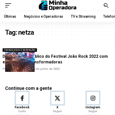
Últimas
Negócios e Operadoras
TV e Streaming
Telefo
Tag:
netza
TECNOLOGIA E INOVAÇÃO
Digio envolve público do Festival João Rock 2022 com
experiências transformadoras
Por
Carolina Veneroso
10 de junho de 2022
Continue com a gente
Facebook
X
Instagram
Curtir
Seguir
Seguir