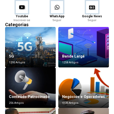
Youtube
WhatsApp
Google News
Inscrever-se
Seguir
Seguir
Categorias
5G
Banda Larga
1295 Artigos
1258 Artigos
Conteúdo Patrocinado
Negócios e Operadoras
256 Artigos
4135 Artigos