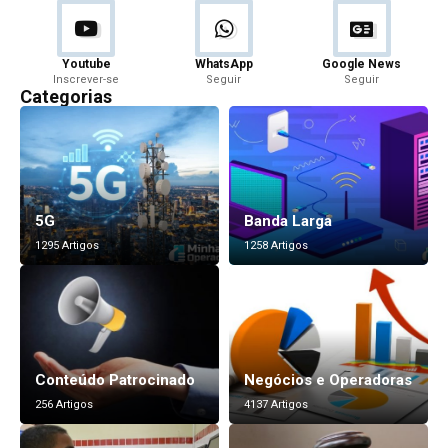
Youtube
WhatsApp
Google News
Inscrever-se
Seguir
Seguir
Categorias
5G
Banda Larga
1295 Artigos
1258 Artigos
Conteúdo Patrocinado
Negócios e Operadoras
256 Artigos
4137 Artigos