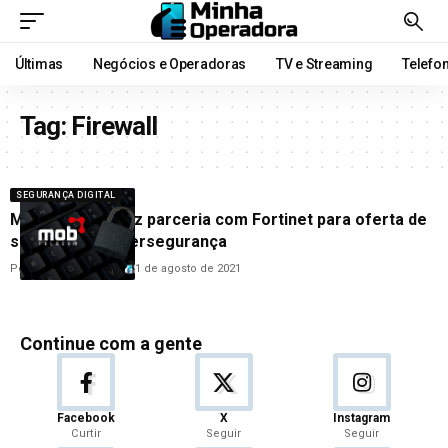
Últimas
Negócios e Operadoras
TV e Streaming
Telefo
Tag:
Firewall
SEGURANÇA DIGITAL
Mob Telecom faz parceria com Fortinet para oferta de
soluções de cibersegurança
Por
Hemerson Brandão
11 de agosto de 2021
Continue com a gente
Facebook
X
Instagram
Curtir
Seguir
Seguir