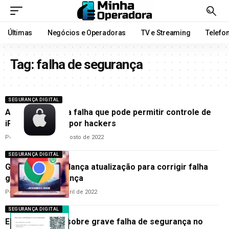
Últimas
Negócios e Operadoras
TV e Streaming
Telefo
Tag:
falha de segurança
SEGURANÇA DIGITAL
Apple alerta para falha que pode permitir controle de
iPhones e Macs por hackers
Por
Cleane Lima
19 de agosto de 2022
SEGURANÇA DIGITAL
Google Chrome lança atualização para corrigir falha
grave de segurança
Por
Cleane Lima
16 de abril de 2022
SEGURANÇA DIGITAL
Empresa alerta sobre grave falha de segurança no