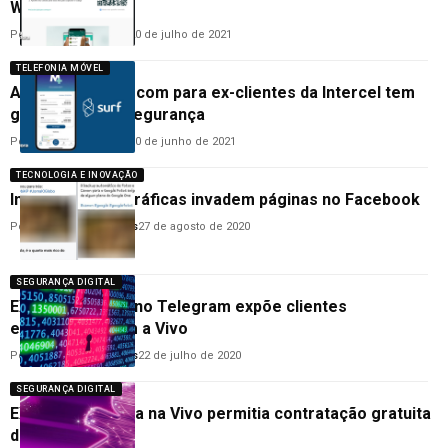
WhatsApp Web
Por
Hemerson Brandão
20 de julho de 2021
TELEFONIA MÓVEL
App da Surf Telecom para ex-clientes da Intercel tem
grave falha de segurança
Por
Hemerson Brandão
30 de junho de 2021
TECNOLOGIA E INOVAÇÃO
Imagens pornográficas invadem páginas no Facebook
Por
Anderson Guimarães
27 de agosto de 2020
SEGURANÇA DIGITAL
EXCLUSIVO: Bot no Telegram expõe clientes
endividados com a Vivo
Por
Anderson Guimarães
22 de julho de 2020
SEGURANÇA DIGITAL
EXCLUSIVO: Falha na Vivo permitia contratação gratuita
de planos