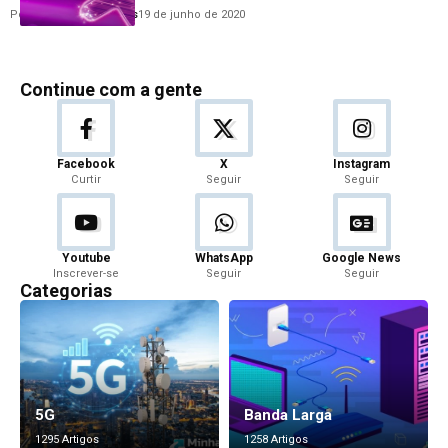
Por
Anderson Guimarães
19 de junho de 2020
Continue com a gente
Facebook
X
Instagram
Curtir
Seguir
Seguir
Youtube
WhatsApp
Google News
Inscrever-se
Seguir
Seguir
Categorias
5G
Banda Larga
1295 Artigos
1258 Artigos