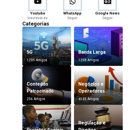
Youtube
WhatsApp
Google News
Inscrever-se
Seguir
Seguir
Categorias
5G
Banda Larga
1295 Artigos
1258 Artigos
Conteúdo
Negócios e
Patrocinado
Operadoras
256 Artigos
4135 Artigos
Regulação e
Projetos Sociais
Direitos