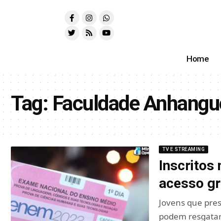
Home
Tag:
Faculdade Anhangu
TV E STREAMING
Inscrito
acesso gr
Jovens que pre
podem resgatar