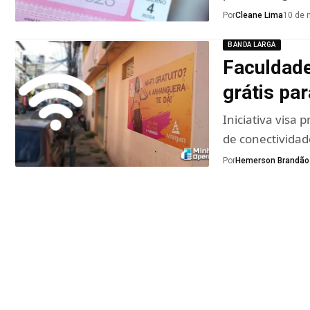
Por
Cleane Lima
10 de 
BANDA LARGA
Faculdade
grátis pa
Iniciativa visa
de conectividad
Por
Hemerson Brandão