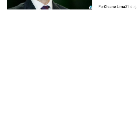
Por
Cleane Lima
31 de 