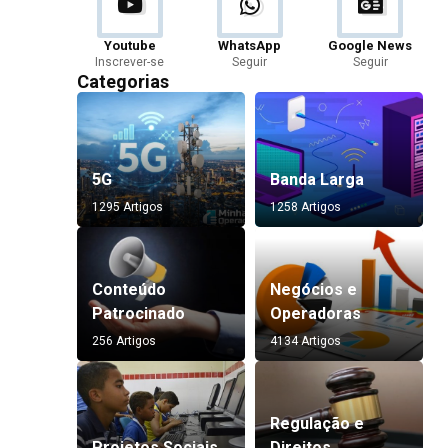
Youtube
WhatsApp
Google News
Inscrever-se
Seguir
Seguir
Categorias
5G
Banda Larga
1295 Artigos
1258 Artigos
Conteúdo
Negócios e
Patrocinado
Operadoras
256 Artigos
4134 Artigos
Regulação e
Projetos Sociais
Direitos