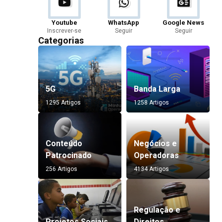
Youtube
WhatsApp
Google News
Inscrever-se
Seguir
Seguir
Categorias
5G
Banda Larga
1295 Artigos
1258 Artigos
Conteúdo
Negócios e
Patrocinado
Operadoras
256 Artigos
4134 Artigos
Regulação e
Projetos Sociais
Direitos