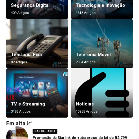
Segurança Digital
Tecnologia e Inovação
409 Artigos
1618 Artigos
Telefonia Fixa
Telefonia Móvel
82 Artigos
2334 Artigos
TV e Streaming
Notícias
3188 Artigos
10955 Artigos
Em alta 📈
BANDA LARGA
Promoção da Starlink derruba preço do kit de R$ 799