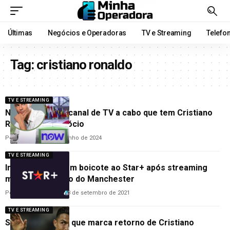
Últimas
Negócios e Operadoras
TV e Streaming
Telefo
Tag:
cristiano ronaldo
TV E STREAMING
Now: estreia do canal de TV a cabo que tem Cristiano
Ronaldo como sócio
Por
Cleane Lima
19 de junho de 2024
TV E STREAMING
Internautas fazem boicote ao Star+ após streaming
monopolizar jogo do Manchester
Por
Carolina Veneroso
13 de setembro de 2021
TV E STREAMING
Star+ exibe jogo que marca retorno de Cristiano