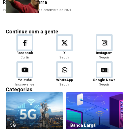
Ronaldo à Inglaterra
Por
Carolina Veneroso
8 de setembro de 2021
Continue com a gente
Facebook
X
Instagram
Curtir
Seguir
Seguir
Youtube
WhatsApp
Google News
Inscrever-se
Seguir
Seguir
Categorias
5G
Banda Larga