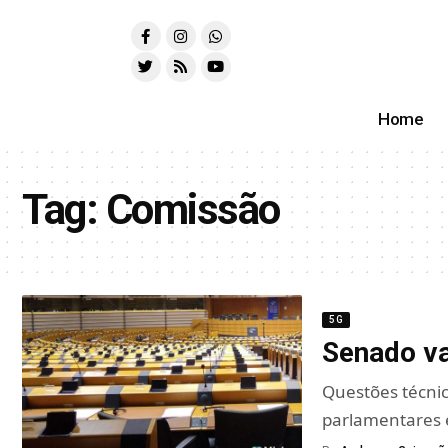
Home
Tag:
Comissão
5G
Senado va
Questões técni
parlamentares e