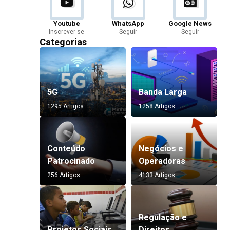
Youtube
WhatsApp
Google News
Inscrever-se
Seguir
Seguir
Categorias
5G
Banda Larga
1295 Artigos
1258 Artigos
Conteúdo
Negócios e
Patrocinado
Operadoras
256 Artigos
4133 Artigos
Regulação e
Projetos Sociais
Direitos