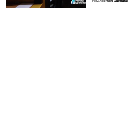
Por
Anderson Guimarã