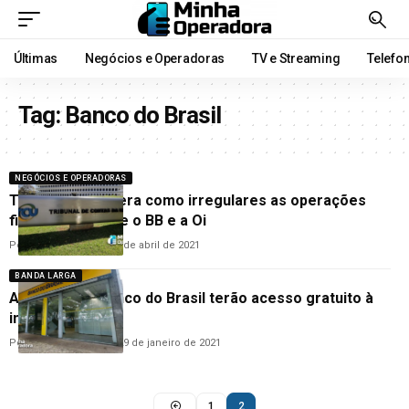
Últimas
Negócios e Operadoras
TV e Streaming
Telefo
Tag:
Banco do Brasil
NEGÓCIOS E OPERADORAS
TCU não considera como irregulares as operações
financeiras entre o BB e a Oi
Por
Guilherme Almeida
1 de abril de 2021
BANDA LARGA
Agências do Banco do Brasil terão acesso gratuito à
internet
Por
Hemerson Brandão
29 de janeiro de 2021
1
2