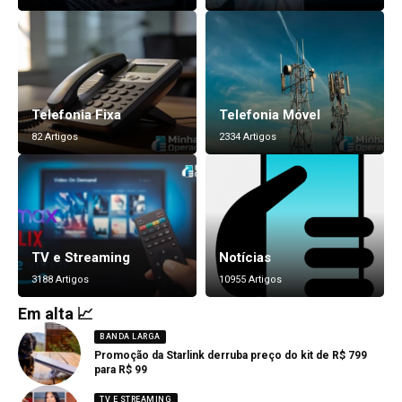
Telefonia Fixa
Telefonia Móvel
82 Artigos
2334 Artigos
TV e Streaming
Notícias
3188 Artigos
10955 Artigos
Em alta 📈
BANDA LARGA
Promoção da Starlink derruba preço do kit de R$ 799
para R$ 99
TV E STREAMING