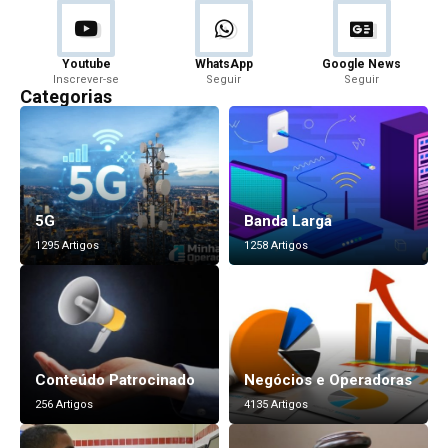
Youtube
WhatsApp
Google News
Inscrever-se
Seguir
Seguir
Categorias
5G
Banda Larga
1295 Artigos
1258 Artigos
Conteúdo Patrocinado
Negócios e Operadoras
256 Artigos
4135 Artigos