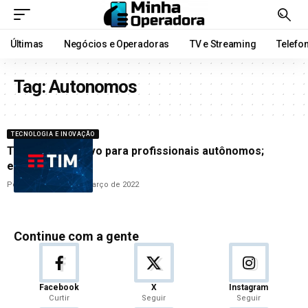
Últimas
Negócios e Operadoras
TV e Streaming
Telefo
Tag:
Autonomos
TECNOLOGIA E INOVAÇÃO
TIM cria aplicativo para profissionais autônomos;
entenda
Por
Cleane Lima
16 de março de 2022
Continue com a gente
Facebook
X
Instagram
Curtir
Seguir
Seguir