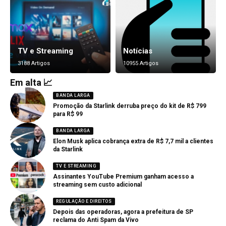
TV e Streaming
Notícias
3188 Artigos
10955 Artigos
Em alta 📈
BANDA LARGA
Promoção da Starlink derruba preço do kit de R$ 799
para R$ 99
BANDA LARGA
Elon Musk aplica cobrança extra de R$ 7,7 mil a clientes
da Starlink
TV E STREAMING
Assinantes YouTube Premium ganham acesso a
streaming sem custo adicional
REGULAÇÃO E DIREITOS
Depois das operadoras, agora a prefeitura de SP
reclama do Anti Spam da Vivo