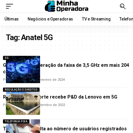
Últimas
Negócios e Operadoras
TV e Streaming
Telefo
Tag:
Anatel 5G
5G
Gaispi conclui liberação da faixa de 3,5 GHz em mais 204
cidades
Por
Lucas Ribeiro
2 de fevereiro de 2024
REGULAÇÃO E DIREITOS
Rio Grande do Norte recebe P&D da Lenovo em 5G
Por
Ana Cláudia
15 de setembro de 2022
TELEFONIA FIXA
Telefone fixo volta ao número de usuários registrados