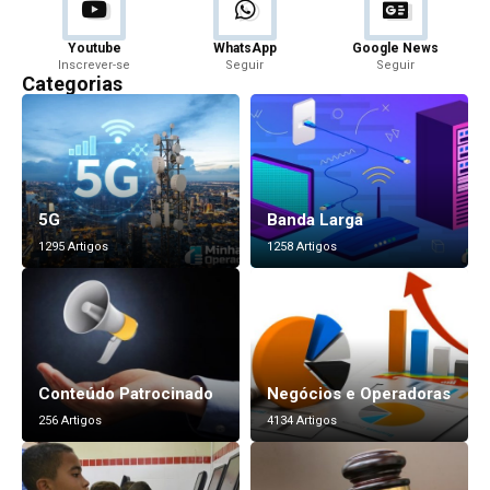
Youtube
WhatsApp
Google News
Inscrever-se
Seguir
Seguir
Categorias
5G
Banda Larga
1295 Artigos
1258 Artigos
Conteúdo Patrocinado
Negócios e Operadoras
256 Artigos
4134 Artigos