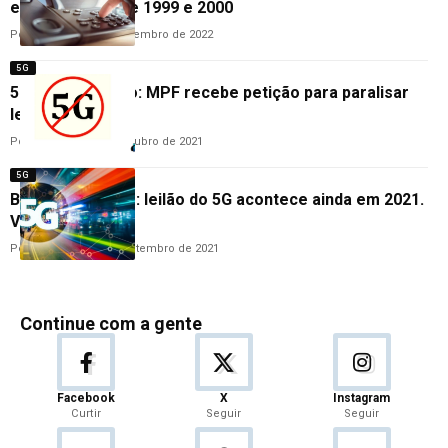
entre os anos de 1999 e 2000
Por
Cleane Lima
7 de setembro de 2022
5G
5G sem sossego: MPF recebe petição para paralisar
leilão
Por
Cleane Lima
7 de outubro de 2021
5G
Batido o martelo: leilão do 5G acontece ainda em 2021.
Veja a data
Por
Cleane Lima
28 de setembro de 2021
Continue com a gente
Facebook
X
Instagram
Curtir
Seguir
Seguir