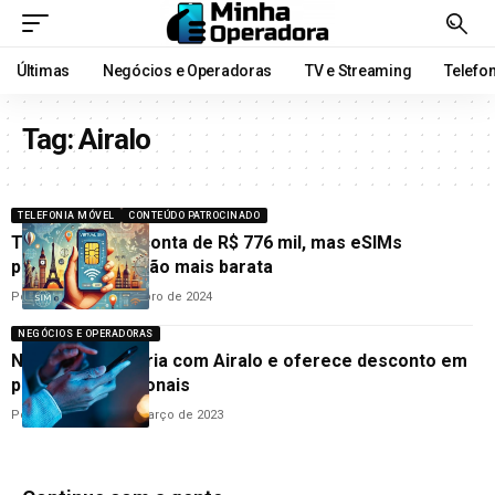
Últimas
Negócios e Operadoras
TV e Streaming
Telefo
Tag:
Airalo
TELEFONIA MÓVEL
CONTEÚDO PATROCINADO
Turista recebe conta de R$ 776 mil, mas eSIMs
prometem solução mais barata
Por
Redação
28 de outubro de 2024
NEGÓCIOS E OPERADORAS
Nomo faz parceria com Airalo e oferece desconto em
planos internacionais
Por
Cleane Lima
29 de março de 2023