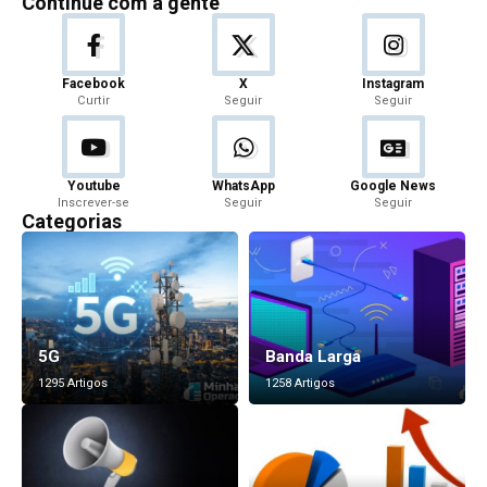
Continue com a gente
Facebook
X
Instagram
Curtir
Seguir
Seguir
Youtube
WhatsApp
Google News
Inscrever-se
Seguir
Seguir
Categorias
5G
Banda Larga
1295 Artigos
1258 Artigos