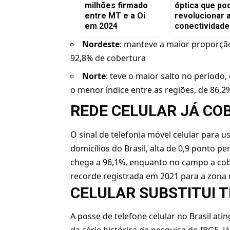
milhões firmado
óptica que po
entre MT e a Oi
revolucionar 
em 2024
conectividade
Nordeste
: manteve a maior proporção
92,8% de cobertura
Norte
: teve o maior salto no período,
o menor índice entre as regiões, de 86,2
REDE CELULAR JÁ CO
O sinal de telefonia móvel celular para 
domicílios do Brasil, alta de 0,9 ponto p
chega a 96,1%, enquanto no campo a cob
recorde registrada em 2021 para a zona 
CELULAR SUBSTITUI T
A posse de telefone celular no Brasil at