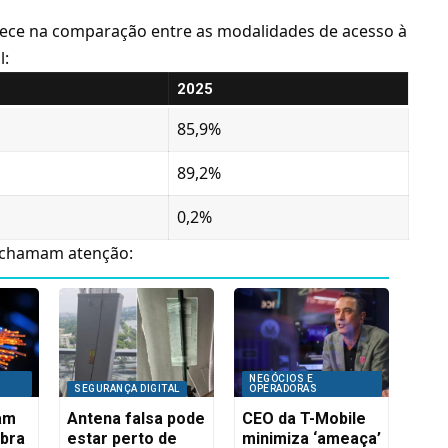
ece na comparação entre as modalidades de acesso à
l:
2025
85,9%
89,2%
0,2%
s chamam atenção:
NEGÓCIOS E
SEGURANÇA DIGITAL
OPERADORAS
iam
Antena falsa pode
CEO da T-Mobile
ibra
estar perto de
minimiza ‘ameaça’