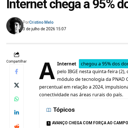
Internet chega a 95% do
Por
Cristino Melo
3 de julho de 2026 15:07
A
Compartilhar
Internet
chegou a 95% dos dom
pelo IBGE
nesta quinta-feira (2),
módulo de tecnologia da PNAD C
percentual em relação a 2024, impulsion
conectividade nas áreas rurais do país.
Tópicos
AVANÇO CHEGA COM FORÇA AO CAMP