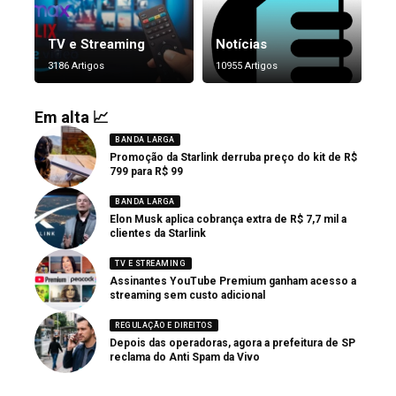
TV e Streaming
Notícias
3186 Artigos
10955 Artigos
Em alta 📈
BANDA LARGA
Promoção da Starlink derruba preço do kit de R$
799 para R$ 99
BANDA LARGA
Elon Musk aplica cobrança extra de R$ 7,7 mil a
clientes da Starlink
TV E STREAMING
Assinantes YouTube Premium ganham acesso a
streaming sem custo adicional
REGULAÇÃO E DIREITOS
Depois das operadoras, agora a prefeitura de SP
reclama do Anti Spam da Vivo