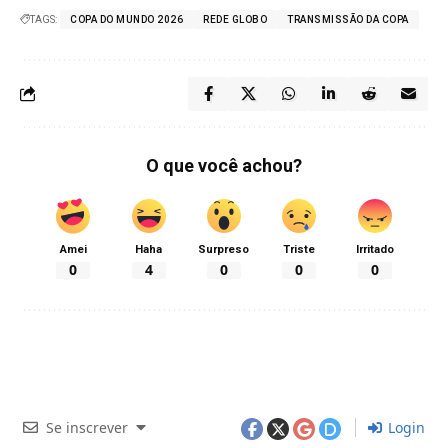
TAGS:
COPA DO MUNDO 2026
REDE GLOBO
TRANSMISSÃO DA COPA
O que você achou?
Amei
Haha
Surpreso
Triste
Irritado
0
4
0
0
0
Se inscrever
Login