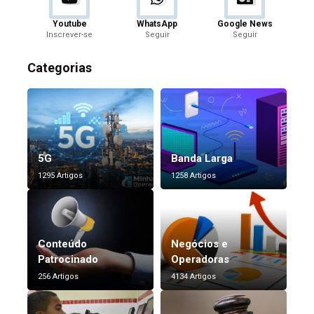
Youtube
WhatsApp
Google News
Inscrever-se
Seguir
Seguir
Categorias
5G
Banda Larga
1295 Artigos
1258 Artigos
Conteúdo
Negócios e
Patrocinado
Operadoras
256 Artigos
4134 Artigos