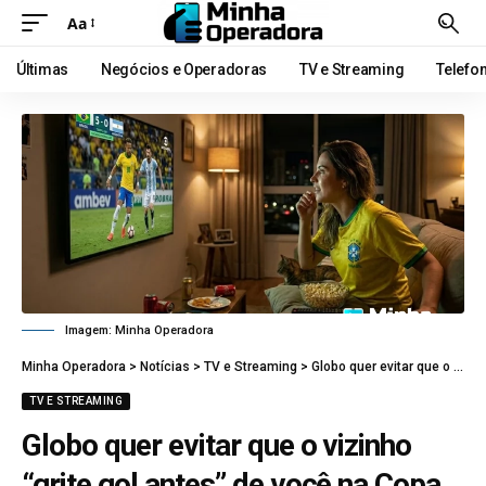
Aa
Últimas
Negócios e Operadoras
TV e Streaming
Telefo
Imagem: Minha Operadora
Minha Operadora
>
Notícias
>
TV e Streaming
>
Globo quer evitar que o vizinho “grite gol antes” de você na Copa do Mundo
TV E STREAMING
Globo quer evitar que o vizinho
“grite gol antes” de você na Copa