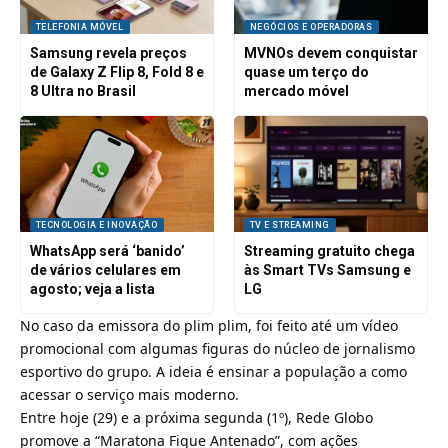
TELEFONIA MÓVEL
NEGÓCIOS E OPERADORAS
Samsung revela preços
MVNOs devem conquistar
de Galaxy Z Flip 8, Fold 8 e
quase um terço do
8 Ultra no Brasil
mercado móvel
TECNOLOGIA E INOVAÇÃO
TV E STREAMING
WhatsApp será ‘banido’
Streaming gratuito chega
de vários celulares em
às Smart TVs Samsung e
agosto; veja a lista
LG
No caso da emissora do plim plim, foi feito até um vídeo
promocional com algumas figuras do núcleo de jornalismo
esportivo do grupo. A ideia é ensinar a população a como
acessar o serviço mais moderno.
Entre hoje (29) e a próxima segunda (1º), Rede Globo
promove a “Maratona Fique Antenado”, com ações