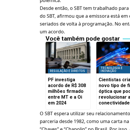
polêmica.
Desde então, o SBT tem trabalhado para 
do SBT
, afirmou que a emissora está em 
seriados de volta à programação. No ent
um acordo.
Você também pode gostar
TECNOLOGIA E
REGULAÇÃO E DIREITOS
INOVAÇÃO
PF investiga
Cientistas cr
acordo de R$ 308
novo tipo de f
milhões firmado
óptica que po
entre MT e a Oi
revolucionar 
em 2024
conectividade
O SBT espera utilizar seu relacionamen
parceria desde 1982, como uma carta na 
“Chaves” e “Chapolin” no Brasil. Por isso,