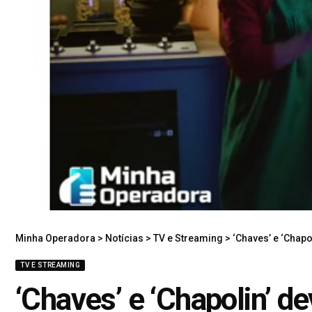
Minha Operadora
>
Notícias
>
TV e Streaming
>
‘Chaves’ e ‘Chapo
TV E STREAMING
‘Chaves’ e ‘Chapolin’ d