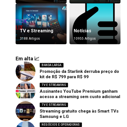
TV e Streaming
Notícias
3188 Artigos
10955 Artigos
Em alta 📈
BANDA LARGA
Promoção da Starlink derruba preço do
kit de R$ 799 para R$ 99
TV E STREAMING
Assinantes YouTube Premium ganham
acesso a streaming sem custo adicional
TV E STREAMING
Streaming gratuito chega às Smart TVs
Samsung e LG
NEGÓCIOS E OPERADORAS