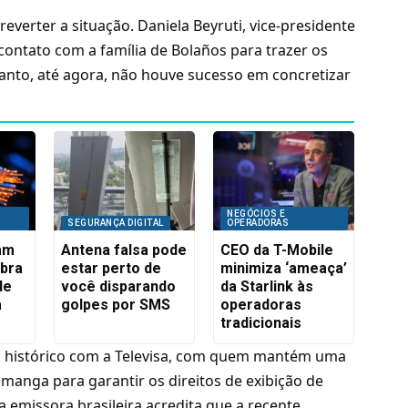
reverter a situação.
Daniela Beyruti, vice-presidente
contato com a família de Bolaños para trazer os
anto, até agora, não houve sucesso em concretizar
NEGÓCIOS E
SEGURANÇA DIGITAL
OPERADORAS
iam
Antena falsa pode
CEO da T-Mobile
ibra
estar perto de
minimiza ‘ameaça’
de
você disparando
da Starlink às
a
golpes por SMS
operadoras
tradicionais
to histórico com a Televisa, com quem mantém uma
manga para garantir os direitos de exibição de
 a emissora brasileira acredita que a recente