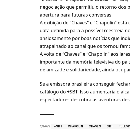
negociação que permitiu o retorno dos 
abertura para futuras conversas.
A exibição de “Chaves” e “Chapolin” est
data definida para a possível reestreia n
ansiosamente por boas notícias que indi
atrapalhado ao canal que os tornou famo
A volta de “Chaves” e “Chapolin” aos lar
importante da memória televisiva do pa
de amizade e solidariedade, ainda ocupa
Se a emissora brasileira conseguir fecha
catálogo do +SBT
. Isso aumentaria o alc
espectadores descubra as aventuras des
TAGS:
+SBT
CHAPOLIN
CHAVES
SBT
TELEVI