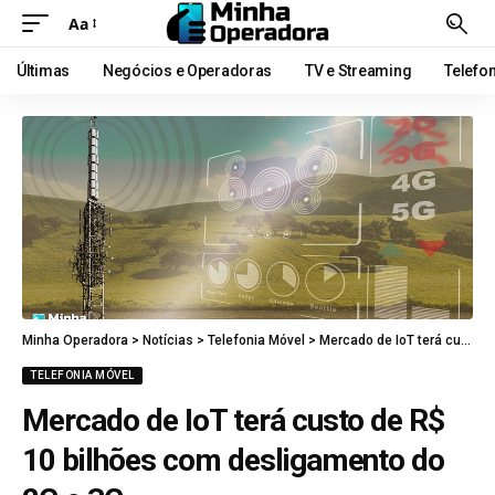
Aa
Últimas
Negócios e Operadoras
TV e Streaming
Telefo
Minha Operadora
>
Notícias
>
Telefonia Móvel
>
Mercado de IoT terá custo de R$ 10 bilhões com desligamento do 2G e 3G
TELEFONIA MÓVEL
Mercado de IoT terá custo de R$
10 bilhões com desligamento do