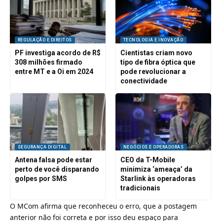
REGULAÇÃO E DIREITOS
TECNOLOGIA E INOVAÇÃO
PF investiga acordo de R$
Cientistas criam novo
308 milhões firmado
tipo de fibra óptica que
entre MT e a Oi em 2024
pode revolucionar a
conectividade
SEGURANÇA DIGITAL
NEGÓCIOS E OPERADORAS
Antena falsa pode estar
CEO da T-Mobile
perto de você disparando
minimiza ‘ameaça’ da
golpes por SMS
Starlink às operadoras
tradicionais
O MCom afirma que reconheceu o erro, que a postagem
anterior não foi correta e por isso deu espaço para