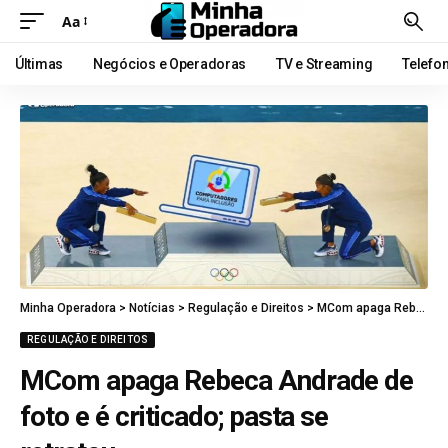
Aa
Últimas
Negócios e Operadoras
TV e Streaming
Telefo
Minha Operadora
>
Notícias
>
Regulação e Direitos
>
MCom apaga Rebeca Andrade de foto e é criticado; pasta se retratou
REGULAÇÃO E DIREITOS
MCom apaga Rebeca Andrade de
foto e é criticado; pasta se