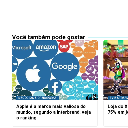
Você também pode gostar
NEGÓCIOS E OPERADORAS
TV E STREA
Apple é a marca mais valiosa do
Loja do 
mundo, segundo a Interbrand; veja
75% em j
o ranking