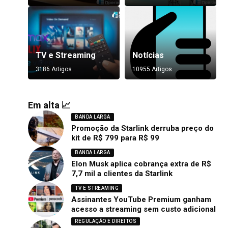
TV e Streaming
Notícias
3186 Artigos
10955 Artigos
Em alta 📈
BANDA LARGA
Promoção da Starlink derruba preço do
kit de R$ 799 para R$ 99
BANDA LARGA
Elon Musk aplica cobrança extra de R$
7,7 mil a clientes da Starlink
TV E STREAMING
Assinantes YouTube Premium ganham
acesso a streaming sem custo adicional
REGULAÇÃO E DIREITOS