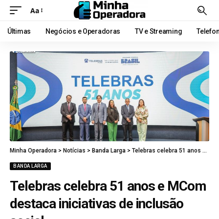
Aa
Últimas
Negócios e Operadoras
TV e Streaming
Telefo
Minha Operadora
>
Notícias
>
Banda Larga
>
Telebras celebra 51 anos e MCom destaca iniciativas de inclusão social
BANDA LARGA
Telebras celebra 51 anos e MCom
destaca iniciativas de inclusão