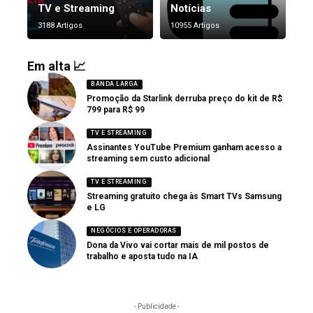
TV e Streaming
Notícias
3188 Artigos
10955 Artigos
Em alta 📈
BANDA LARGA
Promoção da Starlink derruba preço do kit de R$
799 para R$ 99
TV E STREAMING
Assinantes YouTube Premium ganham acesso a
streaming sem custo adicional
TV E STREAMING
Streaming gratuito chega às Smart TVs Samsung
e LG
NEGÓCIOS E OPERADORAS
Dona da Vivo vai cortar mais de mil postos de
trabalho e aposta tudo na IA
- Publicidade -