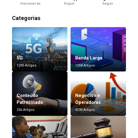
Inscrever-se
Seguir
Seguir
Categorias
5G
Banda Larga
1295 Artigos
1258 Artigos
Conteúdo
Negócios e
Patrocinado
Operadoras
256 Artigos
4135 Artigos