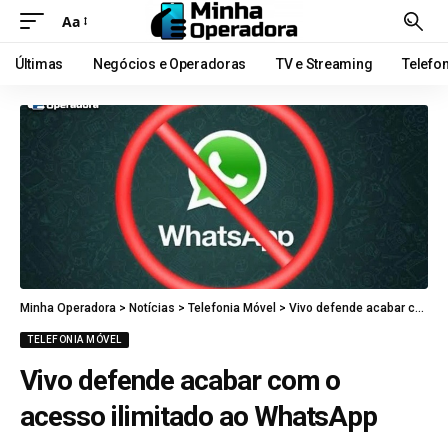
Aa
Últimas
Negócios e Operadoras
TV e Streaming
Telefo
Minha Operadora
>
Notícias
>
Telefonia Móvel
>
Vivo defende acabar com o acesso ilimitado ao WhatsApp
TELEFONIA MÓVEL
Vivo defende acabar com o
acesso ilimitado ao WhatsApp