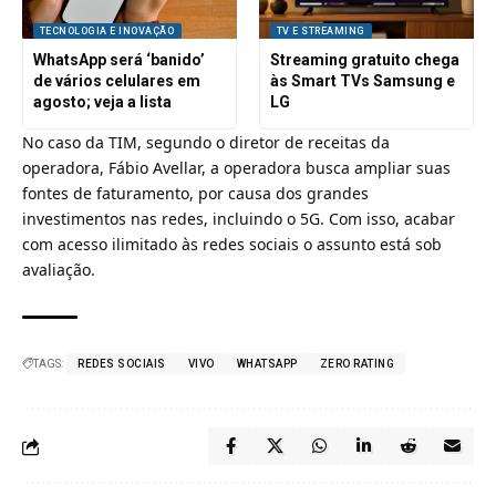
TECNOLOGIA E INOVAÇÃO
TV E STREAMING
WhatsApp será ‘banido’
Streaming gratuito chega
de vários celulares em
às Smart TVs Samsung e
agosto; veja a lista
LG
No caso da TIM, segundo o diretor de receitas da
operadora, Fábio Avellar, a operadora busca ampliar suas
fontes de faturamento, por causa dos grandes
investimentos nas redes, incluindo o 5G. Com isso, acabar
com acesso ilimitado às redes sociais o assunto está sob
avaliação.
TAGS:
REDES SOCIAIS
VIVO
WHATSAPP
ZERO RATING