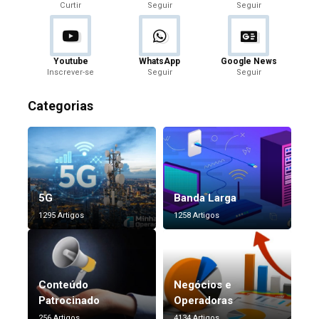
Curtir
Seguir
Seguir
Youtube
WhatsApp
Google News
Inscrever-se
Seguir
Seguir
Categorias
5G
Banda Larga
1295 Artigos
1258 Artigos
Conteúdo
Negócios e
Patrocinado
Operadoras
256 Artigos
4134 Artigos