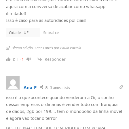
agora com a convversa de acabar como whatsapp
ilimitado!!
Isso é caso para as autoridades policiais!!
Cidade - UF
Sobral ce
Última edição 3 anos atrás por Paulo Portela
Responder
0
-1
Ana P
3 anos atrás
isso è o que acontece quando venderam a Oi, o sonho
dessas empresas ordinarias è vender tudo com franquia
de dados, 2gb por 199…. tem o monopolio da linha movel
e agora vao tocar o terror,
BIG TEC NAO TEM QUE CONTRIBUIR COM PORRA