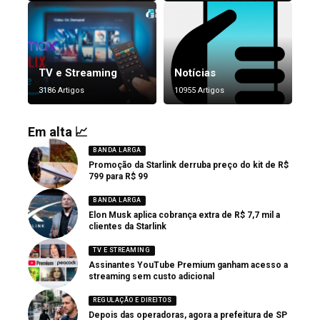
TV e Streaming
Notícias
3186 Artigos
10955 Artigos
Em alta 📈
BANDA LARGA
Promoção da Starlink derruba preço do kit de R$
799 para R$ 99
BANDA LARGA
Elon Musk aplica cobrança extra de R$ 7,7 mil a
clientes da Starlink
TV E STREAMING
Assinantes YouTube Premium ganham acesso a
streaming sem custo adicional
REGULAÇÃO E DIREITOS
Depois das operadoras, agora a prefeitura de SP