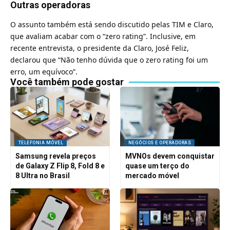
Outras operadoras
O
assunto também está sendo discutido pelas TIM e Claro,
que avaliam acabar com o “zero rating”.
Inclusive, em
recente entrevista, o presidente da Claro, José Feliz,
declarou que “Não tenho dúvida que o zero rating foi um
erro, um equívoco”.
Você também pode gostar
TELEFONIA MÓVEL
NEGÓCIOS E OPERADORAS
Samsung revela preços
MVNOs devem conquistar
de Galaxy Z Flip 8, Fold 8 e
quase um terço do
8 Ultra no Brasil
mercado móvel