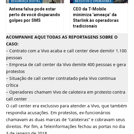
SEGURANÇA DIGITAL
NEGÓCIOS E OPERADORAS
Antena falsa pode estar
CEO da T-Mobile
perto de você disparando
minimiza ‘ameaça’ da
golpes por SMS
Starlink às operadoras
tradicionais
ACOMPANHE AQUI TODAS AS REPORTAGENS SOBRE O
CASO:
–
Contrato com a Vivo acaba e call center deve demitir 1.100
pessoas
–
Empresa de call center da Vivo demite 400 pessoas e gera
protestos
–
Situação de call center contratado pela Vivo continua
crítica
–
Operadores chamam Vivo de caloteira em protesto contra
call center
O call center era exclusivo para atender a Vivo, que também
respondia acusações. Em protestos, ex-funcionários
chamavam as duas marcas de “caloteiras” e cobravam seus
direitos. Por fim, a Teleinformações fechou as portas no dia
3 de janeiro de 2018.