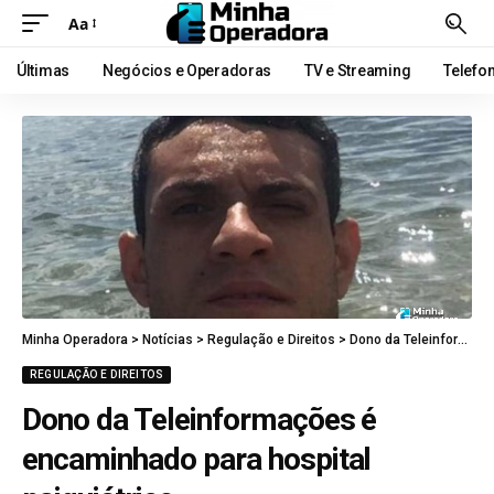
Aa
Últimas
Negócios e Operadoras
TV e Streaming
Telefo
Minha Operadora
>
Notícias
>
Regulação e Direitos
>
Dono da Teleinformações é encaminhado para hospital psiquiátrico
REGULAÇÃO E DIREITOS
Dono da Teleinformações é
encaminhado para hospital