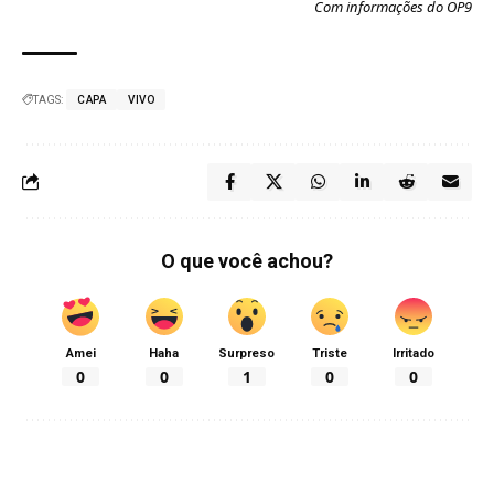
Com informações do OP9
TAGS:
CAPA
VIVO
O que você achou?
Amei
Haha
Surpreso
Triste
Irritado
0
0
1
0
0