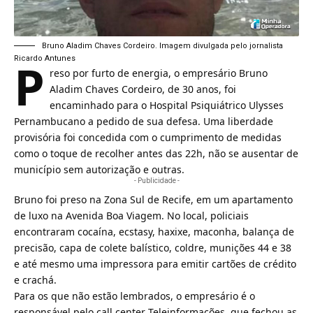
Bruno Aladim Chaves Cordeiro. Imagem divulgada pelo jornalista
P
Ricardo Antunes
reso por furto de energia, o empresário Bruno
Aladim Chaves Cordeiro, de 30 anos, foi
encaminhado para o Hospital Psiquiátrico Ulysses
Pernambucano a pedido de sua defesa. Uma liberdade
provisória foi concedida com o cumprimento de medidas
como o toque de recolher antes das 22h, não se ausentar de
município sem autorização e outras.
- Publicidade -
Bruno foi preso na Zona Sul de
Recife
, em um apartamento
de luxo na Avenida Boa Viagem. No local, policiais
encontraram cocaína, ecstasy, haxixe, maconha, balança de
precisão, capa de colete balístico, coldre, munições 44 e 38
e até mesmo uma impressora para emitir cartões de crédito
e crachá.
Para os que não estão lembrados, o empresário é o
responsável pelo
call center
Teleinformações
, que fechou as