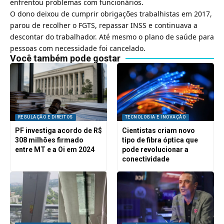
enfrentou problemas com funcionários.
O dono deixou de cumprir obrigações trabalhistas em 2017,
parou de recolher o
FGTS
, repassar
INSS
e continuava a
descontar do trabalhador. Até mesmo o plano de saúde para
pessoas com necessidade foi cancelado.
Você também pode gostar
REGULAÇÃO E DIREITOS
TECNOLOGIA E INOVAÇÃO
PF investiga acordo de R$
Cientistas criam novo
308 milhões firmado
tipo de fibra óptica que
entre MT e a Oi em 2024
pode revolucionar a
conectividade