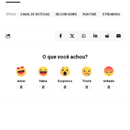
TAGS:
CANAL DE NOTÍCIAS
RECORD NEWS
RUNTIME
STREAMING
O que você achou?
Amei
Haha
Surpreso
Triste
Irritado
0
0
0
0
0