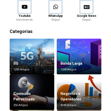
Youtube
WhatsApp
Google News
Inscrever-se
Seguir
Seguir
Categorias
5G
Banda Larga
1295 Artigos
1258 Artigos
Conteúdo
Negócios e
Patrocinado
Operadoras
256 Artigos
4135 Artigos