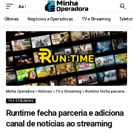
Aa
Últimas
Negócios e Operadoras
TV e Streaming
Telefo
Minha Operadora
>
Notícias
>
TV e Streaming
>
Runtime fecha parceria e adiciona canal de notícias ao streaming
TV E STREAMING
Runtime fecha parceria e adiciona
canal de notícias ao streaming