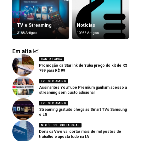
TV e Streaming
Notícias
3188 Artigos
10955 Artigos
Em alta 📈
BANDA LARGA
Promoção da Starlink derruba preço do kit de R$
799 para R$ 99
TV E STREAMING
Assinantes YouTube Premium ganham acesso a
streaming sem custo adicional
TV E STREAMING
Streaming gratuito chega às Smart TVs Samsung
e LG
NEGÓCIOS E OPERADORAS
Dona da Vivo vai cortar mais de mil postos de
trabalho e aposta tudo na IA