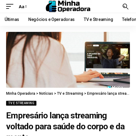
Aa
Últimas
Negócios e Operadoras
TV e Streaming
Telefo
Minha Operadora
>
Notícias
>
TV e Streaming
>
Empresário lança streaming voltado para saúde do corpo e da mente
TV E STREAMING
Empresário lança streaming
voltado para saúde do corpo e da