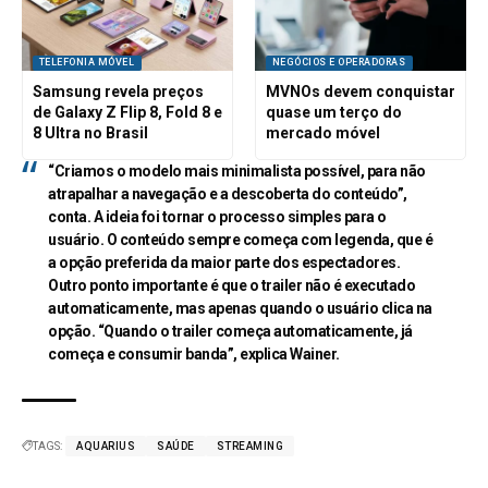
TELEFONIA MÓVEL
NEGÓCIOS E OPERADORAS
Samsung revela preços
MVNOs devem conquistar
de Galaxy Z Flip 8, Fold 8 e
quase um terço do
8 Ultra no Brasil
mercado móvel
“Criamos o modelo mais minimalista possível, para não
atrapalhar a navegação e a descoberta do conteúdo”,
conta. A ideia foi tornar o processo simples para o
usuário. O conteúdo sempre começa com legenda, que é
a opção preferida da maior parte dos espectadores.
Outro ponto importante é que o trailer não é executado
automaticamente, mas apenas quando o usuário clica na
opção. “Quando o trailer começa automaticamente, já
começa e consumir banda”, explica Wainer.
TAGS:
AQUARIUS
SAÚDE
STREAMING