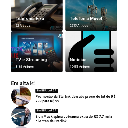
Telefonia Fixa
Telefonia Móvel
82 Artigos
2333 Artigos
TV e Streaming
Notícias
3186 Artigos
10955 Artigos
Em alta 📈
BANDA LARGA
Promoção da Starlink derruba preço do kit de R$
799 para R$ 99
BANDA LARGA
Elon Musk aplica cobrança extra de R$ 7,7 mil a
clientes da Starlink