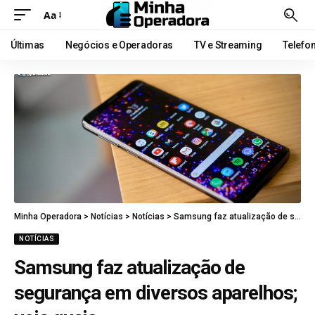
Aa
Últimas
Negócios e Operadoras
TV e Streaming
Telefo
Minha Operadora
>
Notícias
>
Notícias
>
Samsung faz atualização de segurança em diversos aparelhos; veja quais
NOTÍCIAS
Samsung faz atualização de
segurança em diversos aparelhos;