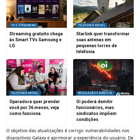
TV E STREAMING
TELEFONIA MÓVEL
Streaming gratuito chega
Starlink quer transformar
às Smart TVs Samsung e
suas antenas em
LG
pequenas torres de
telefonia
TELEFONIA MÓVEL
REGULAÇÃO E DIREITOS
Operadora quer prender
Oi poderá demitir
você por 36 meses; veja
funcionários, mas
como funciona
sindicatos impõem
condições
O objetivo das atualizações é corrigir vulnerabilidades nos
dispositivos Galaxy e aprimorar a experiência do usuário. De