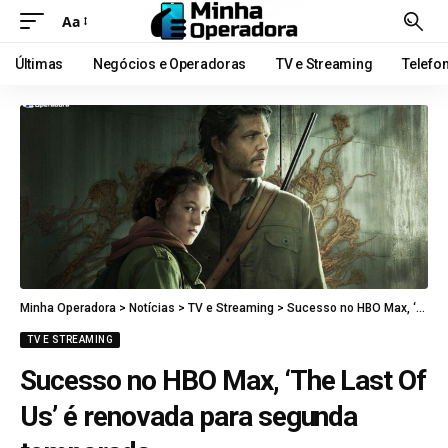
Aa
Últimas
Negócios e Operadoras
TV e Streaming
Telefo
Minha Operadora
>
Notícias
>
TV e Streaming
>
Sucesso no HBO Max, ‘The Last Of Us’ é renovada para segunda temporada
TV E STREAMING
Sucesso no HBO Max, ‘The Last Of
Us’ é renovada para segunda