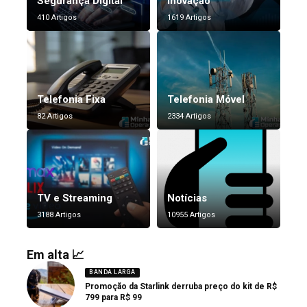
Segurança Digital
Inovação
410 Artigos
1619 Artigos
Telefonia Fixa
Telefonia Móvel
82 Artigos
2334 Artigos
TV e Streaming
Notícias
3188 Artigos
10955 Artigos
Em alta 📈
BANDA LARGA
Promoção da Starlink derruba preço do kit de R$
799 para R$ 99