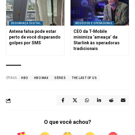
SEGURANÇA DIGITAL
NEGÓCIOS E OPERADORAS
Antena falsa pode estar
CEO da T-Mobile
perto de você disparando
minimiza ‘ameaça’ da
golpes por SMS
Starlink às operadoras
tradicionais
TAGS:
HBO
HBO MAX
SÉRIES
THE LAST OF US
O que você achou?