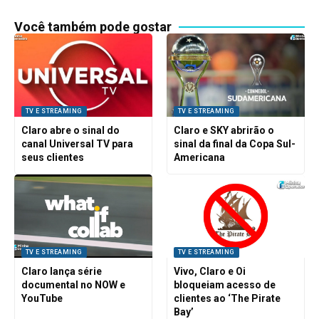
Você também pode gostar
TV E STREAMING
TV E STREAMING
Claro abre o sinal do
Claro e SKY abrirão o
canal Universal TV para
sinal da final da Copa Sul-
seus clientes
Americana
TV E STREAMING
TV E STREAMING
Claro lança série
Vivo, Claro e Oi
documental no NOW e
bloqueiam acesso de
YouTube
clientes ao ‘The Pirate
Bay’