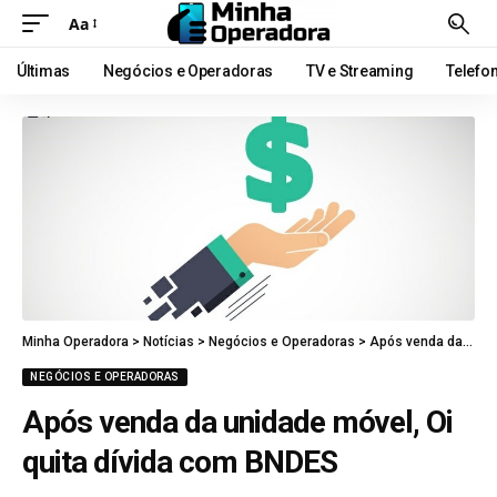
Aa
Últimas
Negócios e Operadoras
TV e Streaming
Telefo
Minha Operadora
>
Notícias
>
Negócios e Operadoras
>
Após venda da unidade móvel, Oi quita dívida com BNDES
NEGÓCIOS E OPERADORAS
Após venda da unidade móvel, Oi
quita dívida com BNDES