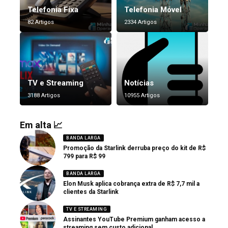
Telefonia Fixa
Telefonia Móvel
82 Artigos
2334 Artigos
TV e Streaming
Notícias
3188 Artigos
10955 Artigos
Em alta 📈
BANDA LARGA
Promoção da Starlink derruba preço do kit de R$
799 para R$ 99
BANDA LARGA
Elon Musk aplica cobrança extra de R$ 7,7 mil a
clientes da Starlink
TV E STREAMING
Assinantes YouTube Premium ganham acesso a
streaming sem custo adicional