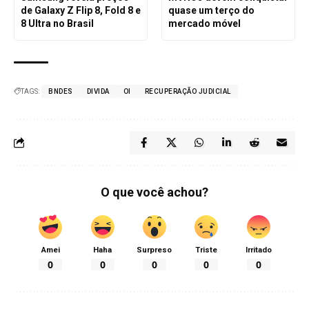
de Galaxy Z Flip 8, Fold 8 e
quase um terço do
8 Ultra no Brasil
mercado móvel
TAGS:
BNDES
DIVIDA
OI
RECUPERAÇÃO JUDICIAL
O que você achou?
Amei
Haha
Surpreso
Triste
Irritado
0
0
0
0
0