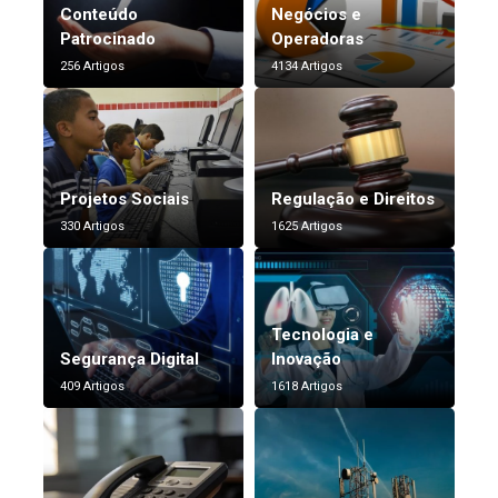
Conteúdo
Negócios e
Patrocinado
Operadoras
256 Artigos
4134 Artigos
Projetos Sociais
Regulação e Direitos
330 Artigos
1625 Artigos
Tecnologia e
Segurança Digital
Inovação
409 Artigos
1618 Artigos