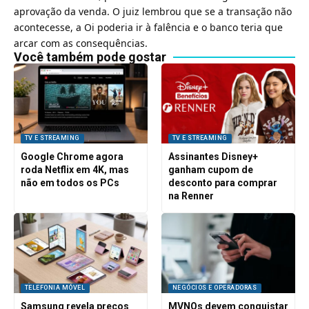
aprovação da venda. O juiz lembrou que se a transação não
acontecesse, a Oi poderia ir à falência e o banco teria que
arcar com as consequências.
Você também pode gostar
TV E STREAMING
TV E STREAMING
Google Chrome agora
Assinantes Disney+
roda Netflix em 4K, mas
ganham cupom de
não em todos os PCs
desconto para comprar
na Renner
TELEFONIA MÓVEL
NEGÓCIOS E OPERADORAS
Samsung revela preços
MVNOs devem conquistar