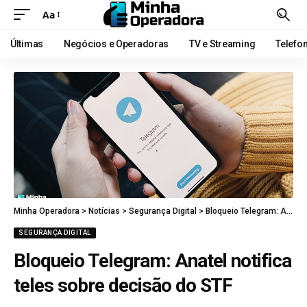
Aa
Últimas
Negócios e Operadoras
TV e Streaming
Telefo
Minha Operadora
>
Notícias
>
Segurança Digital
>
Bloqueio Telegram: Anatel notifica teles sobre decisão do STF
SEGURANÇA DIGITAL
Bloqueio Telegram: Anatel notifica
teles sobre decisão do STF