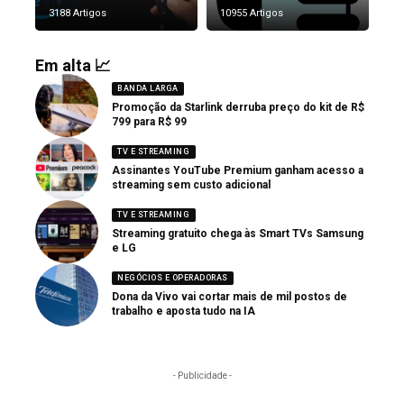
3188 Artigos
10955 Artigos
Em alta 📈
BANDA LARGA
Promoção da Starlink derruba preço do kit de R$
799 para R$ 99
TV E STREAMING
Assinantes YouTube Premium ganham acesso a
streaming sem custo adicional
TV E STREAMING
Streaming gratuito chega às Smart TVs Samsung
e LG
NEGÓCIOS E OPERADORAS
Dona da Vivo vai cortar mais de mil postos de
trabalho e aposta tudo na IA
- Publicidade -