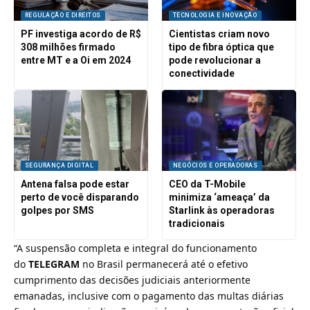
REGULAÇÃO E DIREITOS
TECNOLOGIA E INOVAÇÃO
PF investiga acordo de R$
Cientistas criam novo
308 milhões firmado
tipo de fibra óptica que
entre MT e a Oi em 2024
pode revolucionar a
conectividade
SEGURANÇA DIGITAL
NEGÓCIOS E OPERADORAS
Antena falsa pode estar
CEO da T-Mobile
perto de você disparando
minimiza ‘ameaça’ da
golpes por SMS
Starlink às operadoras
tradicionais
“A suspensão completa e integral do funcionamento
do
TELEGRAM
no Brasil permanecerá até o efetivo
cumprimento das decisões judiciais anteriormente
emanadas, inclusive com o pagamento das multas diárias