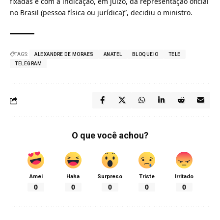
fixadas e com a indicação, em juízo, da representação oficial
no Brasil (pessoa física ou jurídica)”, decidiu o ministro.
TAGS:
ALEXANDRE DE MORAES
ANATEL
BLOQUEIO
TELE
TELEGRAM
O que você achou?
Amei
Haha
Surpreso
Triste
Irritado
0
0
0
0
0