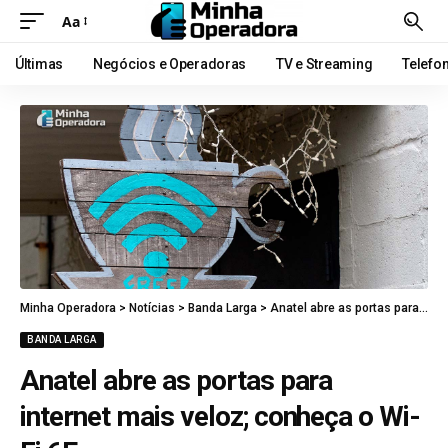
Aa
Últimas
Negócios e Operadoras
TV e Streaming
Telefo
Minha Operadora
>
Notícias
>
Banda Larga
>
Anatel abre as portas para internet mais veloz; conheça o Wi-Fi 6E
BANDA LARGA
Anatel abre as portas para
internet mais veloz; conheça o Wi-