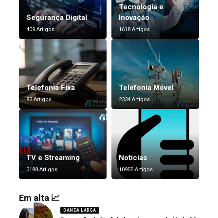
Tecnologia e
Segurança Digital
Inovação
409 Artigos
1618 Artigos
Telefonia Fixa
Telefonia Móvel
82 Artigos
2334 Artigos
TV e Streaming
Notícias
3188 Artigos
10955 Artigos
Em alta 📈
BANDA LARGA