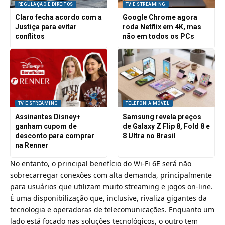
REGULAÇÃO E DIREITOS
TV E STREAMING
Claro fecha acordo com a
Google Chrome agora
Justiça para evitar
roda Netflix em 4K, mas
conflitos
não em todos os PCs
TV E STREAMING
TELEFONIA MÓVEL
Assinantes Disney+
Samsung revela preços
ganham cupom de
de Galaxy Z Flip 8, Fold 8 e
desconto para comprar
8 Ultra no Brasil
na Renner
No entanto, o principal benefício do Wi-Fi 6E será não
sobrecarregar conexões com alta demanda, principalmente
para usuários que utilizam muito streaming e jogos on-line.
É uma disponibilização que, inclusive, rivaliza gigantes da
tecnologia e operadoras de telecomunicações. Enquanto um
lado está focado nas soluções tecnológicos, o outro tem