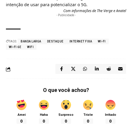
intenção de usar para potencializar o 5G.
Com informações de
The Verge
e
Anatel
- Publicidade -
TAGS:
BANDA LARGA
DESTAQUE
INTERNET FIXA
WI-FI
WI-FI 6E
WIFI
O que você achou?
Amei
Haha
Surpreso
Triste
Irritado
0
0
0
0
0