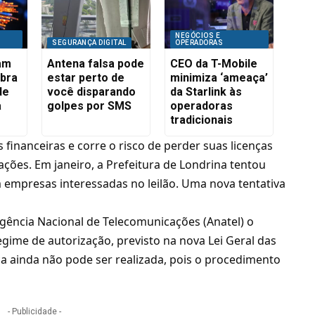
NEGÓCIOS E
SEGURANÇA DIGITAL
OPERADORAS
iam
Antena falsa pode
CEO da T-Mobile
ibra
estar perto de
minimiza ‘ameaça’
de
você disparando
da Starlink às
a
golpes por SMS
operadoras
tradicionais
 financeiras e corre o risco de perder suas licenças
ações. Em janeiro, a
Prefeitura de Londrina tentou
 empresas interessadas no leilão. Uma nova tentativa
gência Nacional de Telecomunicações (Anatel) o
gime de autorização, previsto na nova Lei Geral das
a ainda não pode ser realizada, pois o procedimento
- Publicidade -