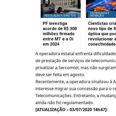
TECNOLOGIA E
REGULAÇÃO E DIREITOS
INOVAÇÃO
PF investiga
Cientistas cr
acordo de R$ 308
novo tipo de f
milhões firmado
óptica que po
entre MT e a Oi
revolucionar 
em 2024
conectividade
A operadora estatal enfrenta dificuldades
de prestação de serviços de telecomunic
privatizar a Sercomtel
, mas não surgiram
deve ser feita em agosto.
Recentemente, a operadora sinalizou à A
interesse migrar sua concessão para o re
Telecomunicações. Entretanto, a mudanç
ainda não foi regulamentado.
[ATUALIZAÇÃO – 03/07/2020 14h47]: