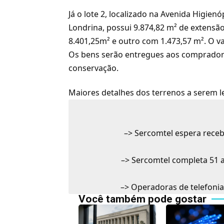
Já o lote 2, localizado na Avenida Higien
Londrina, possui 9.874,82 m² de extensã
8.401,25m² e outro com 1.473,57 m². O v
Os bens serão entregues aos comprador
conservação.
Maiores detalhes dos terrenos a serem 
–>
Sercomtel espera receb
–>
Sercomtel completa 51 a
–>
Operadoras de telefonia
Você também pode gostar