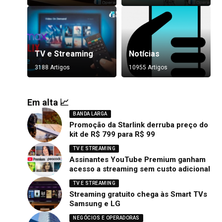
TV e Streaming
Notícias
3188 Artigos
10955 Artigos
Em alta 📈
BANDA LARGA
Promoção da Starlink derruba preço do
kit de R$ 799 para R$ 99
TV E STREAMING
Assinantes YouTube Premium ganham
acesso a streaming sem custo adicional
TV E STREAMING
Streaming gratuito chega às Smart TVs
Samsung e LG
NEGÓCIOS E OPERADORAS