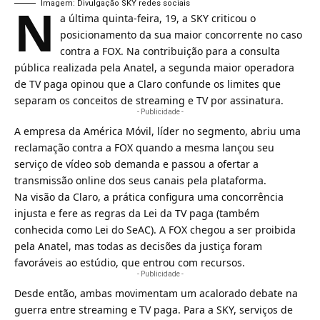
N
Imagem: Divulgação SKY redes sociais
a última quinta-feira, 19, a
SKY
criticou o
posicionamento da sua maior concorrente no caso
contra a
FOX
. Na contribuição para a consulta
pública realizada pela
Anatel
, a segunda maior operadora
de
TV paga
opinou que a
Claro
confunde os limites que
separam os conceitos de
streaming
e
TV por assinatura
.
- Publicidade -
A empresa da
América Móvil
, líder no segmento, abriu uma
reclamação contra a FOX quando a mesma lançou seu
serviço de
vídeo sob demanda
e passou a ofertar a
transmissão online
dos seus canais pela
plataforma
.
Na visão da Claro, a prática configura uma concorrência
injusta e fere as regras da
Lei da TV paga
(também
conhecida como
Lei do SeAC
). A FOX chegou a ser proibida
pela Anatel, mas todas as decisões da justiça foram
favoráveis ao estúdio, que entrou com recursos.
- Publicidade -
Desde então, ambas movimentam um acalorado debate na
guerra entre streaming e TV paga. Para a SKY, serviços de