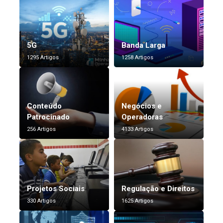
5G
Banda Larga
1295 Artigos
1258 Artigos
Conteúdo
Negócios e
Patrocinado
Operadoras
256 Artigos
4133 Artigos
Projetos Sociais
Regulação e Direitos
330 Artigos
1625 Artigos