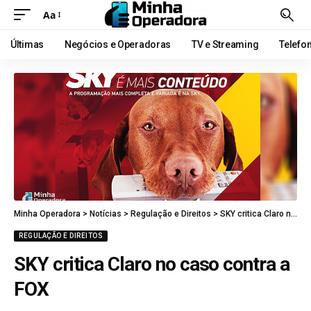
Aa
Últimas
Negócios e Operadoras
TV e Streaming
Telefo
Minha Operadora
>
Notícias
>
Regulação e Direitos
>
SKY critica Claro no caso contra a FOX
REGULAÇÃO E DIREITOS
SKY critica Claro no caso contra a
FOX