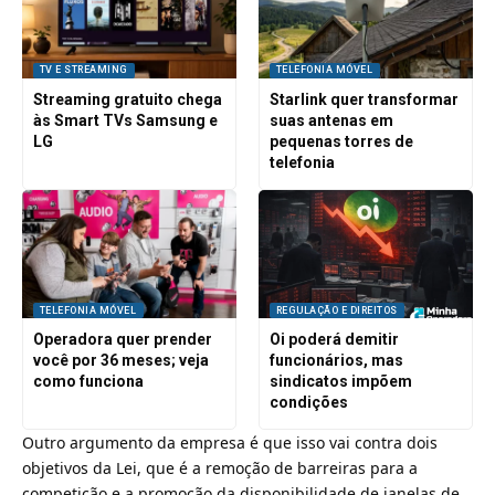
TV E STREAMING
TELEFONIA MÓVEL
Streaming gratuito chega
Starlink quer transformar
às Smart TVs Samsung e
suas antenas em
LG
pequenas torres de
telefonia
TELEFONIA MÓVEL
REGULAÇÃO E DIREITOS
Operadora quer prender
Oi poderá demitir
você por 36 meses; veja
funcionários, mas
como funciona
sindicatos impõem
condições
Outro argumento da empresa é que isso vai contra dois
objetivos da Lei, que é a remoção de barreiras para a
competição e a promoção da disponibilidade de janelas de