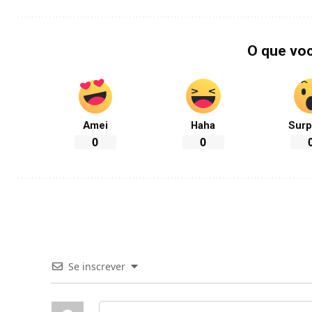
O que vo
Amei
Haha
Surp
0
0
Se inscrever