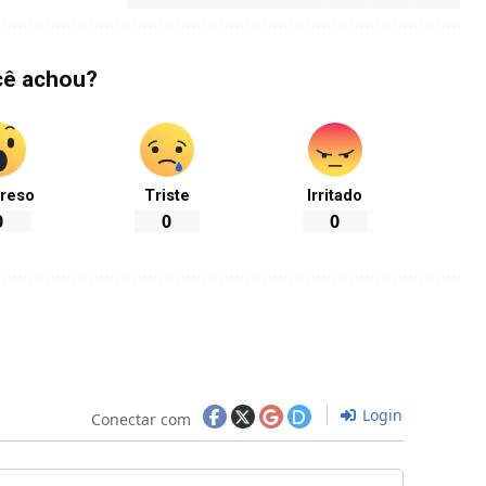
cê achou?
reso
Triste
Irritado
0
0
0
Login
Conectar com