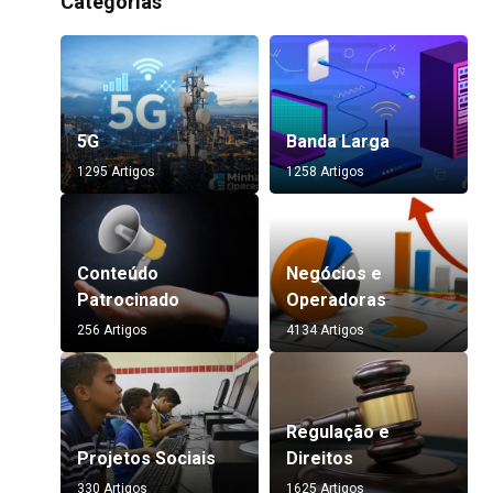
Categorias
5G
Banda Larga
1295 Artigos
1258 Artigos
Conteúdo
Negócios e
Patrocinado
Operadoras
256 Artigos
4134 Artigos
Regulação e
Projetos Sociais
Direitos
330 Artigos
1625 Artigos