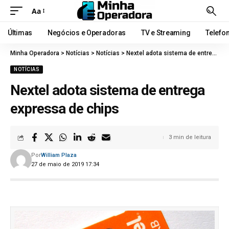
Aa
Últimas
Negócios e Operadoras
TV e Streaming
Telefo
Minha Operadora
>
Notícias
>
Notícias
>
Nextel adota sistema de entrega expressa de chips
NOTÍCIAS
Nextel adota sistema de entrega
expressa de chips
3 min de leitura
Por
William Plaza
27 de maio de 2019 17:34