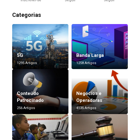
Inscrever-se
Seguir
Seguir
Categorias
5G
Banda Larga
1295 Artigos
1258 Artigos
Conteúdo
Negócios e
Patrocinado
Operadoras
256 Artigos
4135 Artigos