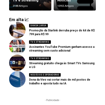
TV e Streaming
Notícias
3188 Artigos
10955 Artigos
Em alta 📈
BANDA LARGA
Promoção da Starlink derruba preço do kit de R$
799 para R$ 99
TV E STREAMING
Assinantes YouTube Premium ganham acesso a
streaming sem custo adicional
TV E STREAMING
Streaming gratuito chega às Smart TVs Samsung
e LG
NEGÓCIOS E OPERADORAS
Dona da Vivo vai cortar mais de mil postos de
trabalho e aposta tudo na IA
- Publicidade -