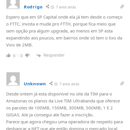
Rodrigo
7 anos atrás
Espero que em SP Capital onde ela já tem desde o começo
o FTTC, invista e mude pro FTTH, porque fica meio que
sem opção pra algum upgrade, ao menos em SP esta
expandindo aos poucos, em bairros onde só tem o lixo da
Vivo de 2MB.
Responder
0
0
Unknown
7 anos atrás
Desde ontem já esta disponível no site da TIM para o
Amazonas os planos da Live TIM Ultrabanda que oferece
os pacotes de 100MB, 150MB, 300MB, 500MB, 1 E 2
GIGAS. Ate Ja consegui ate fazer a inscrição.
Parece que agora chegou uma operadora de respeito para
desbancar a NET que ate então domina o mercado local,