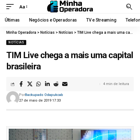
Aa
Últimas
Negócios e Operadoras
TV e Streaming
Telefo
Minha Operadora
>
Notícias
>
Notícias
>
TIM Live chega a mais uma capital brasileira
NOTÍCIAS
TIM Live chega a mais uma capital
brasileira
4 min de leitura
Por
Backupado Odapukcab
27 de maio de 2019 17:33