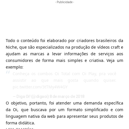
- Publicidade -
Todo o conteúdo foi elaborado por criadores brasileiros da
Niche, que são especializados na produção de vídeos craft e
ajudam as marcas a levar informações de serviços aos
consumidores de forma mais simples e criativa. Veja um
exemplo:
Conheça os combos Oi Total com Oi Play, pra você
assistir ao que mais gosta quando quiser.
pic.twitter.com/3tTMy4W4GY
— Diga Oi! (@digaoi)
8 de março de 2018
O objetivo, portanto, foi atender uma demanda específica
da Oi, que buscava por um formato simplificado e com
linguagem nativa da web para apresentar seus produtos de
forma didática.