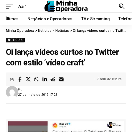
Aa
Últimas
Negócios e Operadoras
TV e Streaming
Telefo
Minha Operadora
>
Notícias
>
Notícias
>
Oi lança vídeos curtos no Twitter com estilo ‘vídeo craft’
NOTÍCIAS
Oi lança vídeos curtos no Twitter
com estilo ‘vídeo craft’
3 min de leitura
Por
27 de maio de 2019 17:25