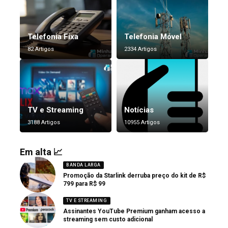
Telefonia Fixa
Telefonia Móvel
82 Artigos
2334 Artigos
TV e Streaming
Notícias
3188 Artigos
10955 Artigos
Em alta 📈
BANDA LARGA
Promoção da Starlink derruba preço do kit de R$
799 para R$ 99
TV E STREAMING
Assinantes YouTube Premium ganham acesso a
streaming sem custo adicional