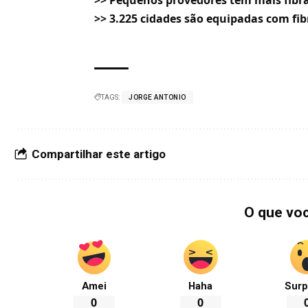
>>
Pequenos provedores têm mais fibra
>>
3.225 cidades são equipadas com fibr
TAGS:
JORGE ANTONIO
Compartilhar este artigo
O que vo
Amei
Haha
Surp
0
0