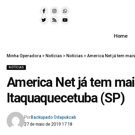
Home
Minha Operadora
>
Notícias
>
Notícias
>
America Net já tem mais
NOTÍCIAS
America Net já tem mai
Itaquaquecetuba (SP)
Por
Backupado Odapukcab
27 de maio de 2019 17:18