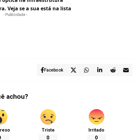
 óptica na infraestrutura
a. Veja se a sua está na lista
- Publicidade -
Facebook
cê achou?
reso
Triste
Irritado
0
0
0