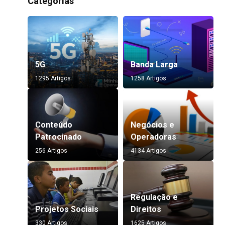
Categorias
5G
Banda Larga
1295 Artigos
1258 Artigos
Conteúdo
Negócios e
Patrocinado
Operadoras
256 Artigos
4134 Artigos
Regulação e
Projetos Sociais
Direitos
330 Artigos
1625 Artigos