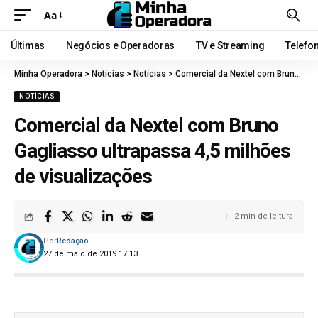
Aa
Últimas
Negócios e Operadoras
TV e Streaming
Telefo
Minha Operadora
>
Notícias
>
Notícias
>
Comercial da Nextel com Bruno Gagliasso ultrapassa 4,5 milhões de visualizações
NOTÍCIAS
Comercial da Nextel com Bruno
Gagliasso ultrapassa 4,5 milhões
de visualizações
2 min de leitura
Por
Redação
27 de maio de 2019 17:13