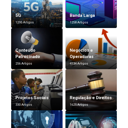
5G
Banda Larga
1295 Artigos
1258 Artigos
Conteúdo
Negócios e
Patrocinado
Operadoras
256 Artigos
4134 Artigos
Projetos Sociais
Regulação e Direitos
330 Artigos
1625 Artigos