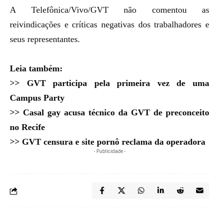
A Telefônica/Vivo/GVT não comentou as
reivindicações e críticas negativas dos trabalhadores e
seus representantes.
Leia também:
>
>
GV
T participa pela primeira ve
z de uma
Campus Party
>>
Casal gay acusa técnico d
a G
V
T de preconceito
no Recife
>>
GV
T censura e site pornô reclama da operadora
- Publicidade -