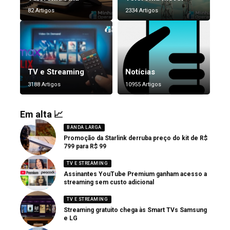
82 Artigos
2334 Artigos
TV e Streaming
Notícias
3188 Artigos
10955 Artigos
Em alta 📈
BANDA LARGA
Promoção da Starlink derruba preço do kit de R$
799 para R$ 99
TV E STREAMING
Assinantes YouTube Premium ganham acesso a
streaming sem custo adicional
TV E STREAMING
Streaming gratuito chega às Smart TVs Samsung
e LG