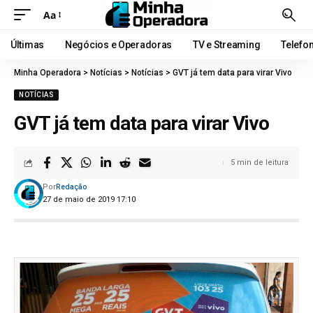
Aa
Últimas
Negócios e Operadoras
TV e Streaming
Telefo
Minha Operadora
>
Notícias
>
Notícias
>
GVT já tem data para virar Vivo
NOTÍCIAS
GVT já tem data para virar Vivo
5 min de leitura
Por
Redação
27 de maio de 2019 17:10