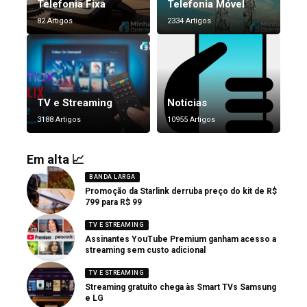
Telefonia Fixa
Telefonia Móvel
82 Artigos
2334 Artigos
TV e Streaming
Notícias
3188 Artigos
10955 Artigos
Em alta 📈
BANDA LARGA
Promoção da Starlink derruba preço do kit de R$
799 para R$ 99
TV E STREAMING
Assinantes YouTube Premium ganham acesso a
streaming sem custo adicional
TV E STREAMING
Streaming gratuito chega às Smart TVs Samsung
e LG