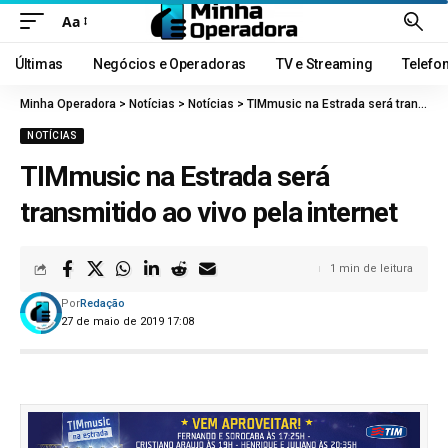
Aa
Últimas
Negócios e Operadoras
TV e Streaming
Telefo
Minha Operadora
>
Notícias
>
Notícias
>
TIMmusic na Estrada será transmitido ao vivo pela internet
NOTÍCIAS
TIMmusic na Estrada será
transmitido ao vivo pela internet
1 min de leitura
Por
Redação
27 de maio de 2019 17:08