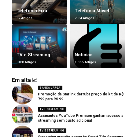
Telefonia Fixa
Telefonia Móvel
82 Artigos
2334 Artigos
TV e Streaming
Notícias
3188 Artigos
10955 Artigos
Em alta 📈
BANDA LARGA
Promoção da Starlink derruba preço do kit de R$
799 para R$ 99
TV E STREAMING
Assinantes YouTube Premium ganham acesso a
streaming sem custo adicional
TV E STREAMING
Streaming gratuito chega às Smart TVs Samsung