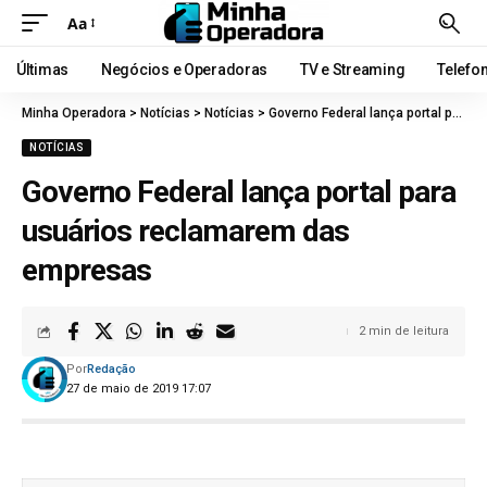
Aa
Últimas
Negócios e Operadoras
TV e Streaming
Telefo
Minha Operadora
>
Notícias
>
Notícias
>
Governo Federal lança portal para usuários reclamarem das empresas
NOTÍCIAS
Governo Federal lança portal para
usuários reclamarem das
empresas
2 min de leitura
Por
Redação
27 de maio de 2019 17:07