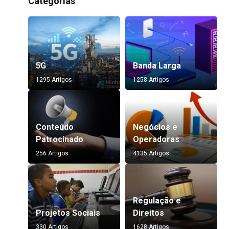
Categorias
5G
Banda Larga
1295 Artigos
1258 Artigos
Conteúdo
Negócios e
Patrocinado
Operadoras
256 Artigos
4135 Artigos
Regulação e
Projetos Sociais
Direitos
330 Artigos
1628 Artigos