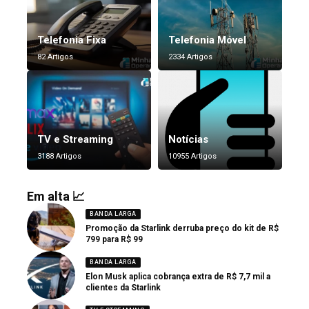
Telefonia Fixa
Telefonia Móvel
82 Artigos
2334 Artigos
TV e Streaming
Notícias
3188 Artigos
10955 Artigos
Em alta 📈
BANDA LARGA
Promoção da Starlink derruba preço do kit de R$
799 para R$ 99
BANDA LARGA
Elon Musk aplica cobrança extra de R$ 7,7 mil a
clientes da Starlink