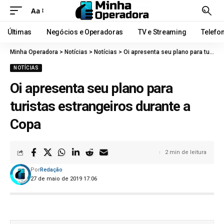
Aa
Últimas
Negócios e Operadoras
TV e Streaming
Telefo
Minha Operadora
>
Notícias
>
Notícias
>
Oi apresenta seu plano para turistas estrangeiros durante a Copa
NOTÍCIAS
Oi apresenta seu plano para
turistas estrangeiros durante a
Copa
2 min de leitura
Por
Redação
27 de maio de 2019 17:06