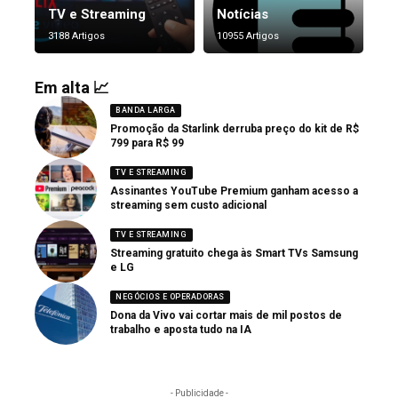
TV e Streaming
Notícias
3188 Artigos
10955 Artigos
Em alta 📈
BANDA LARGA
Promoção da Starlink derruba preço do kit de R$
799 para R$ 99
TV E STREAMING
Assinantes YouTube Premium ganham acesso a
streaming sem custo adicional
TV E STREAMING
Streaming gratuito chega às Smart TVs Samsung
e LG
NEGÓCIOS E OPERADORAS
Dona da Vivo vai cortar mais de mil postos de
trabalho e aposta tudo na IA
- Publicidade -