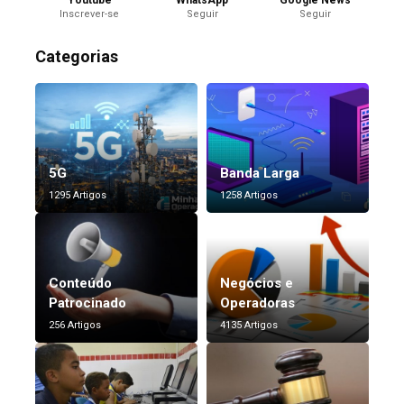
Youtube
WhatsApp
Google News
Inscrever-se
Seguir
Seguir
Categorias
5G
Banda Larga
1295 Artigos
1258 Artigos
Conteúdo
Negócios e
Patrocinado
Operadoras
256 Artigos
4135 Artigos