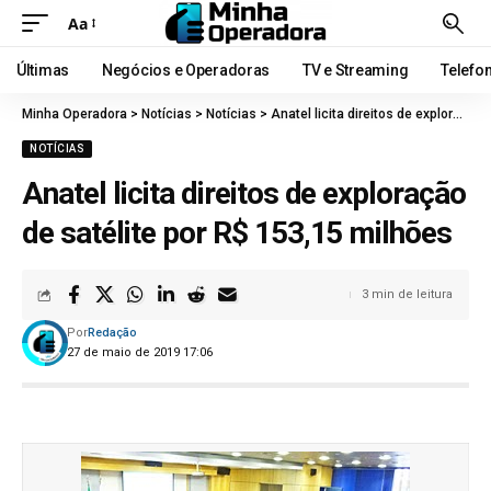
Aa
Últimas
Negócios e Operadoras
TV e Streaming
Telefo
Minha Operadora
>
Notícias
>
Notícias
>
Anatel licita direitos de exploração de satélite por R$ 153,15 milhões
NOTÍCIAS
Anatel licita direitos de exploração
de satélite por R$ 153,15 milhões
3 min de leitura
Por
Redação
27 de maio de 2019 17:06