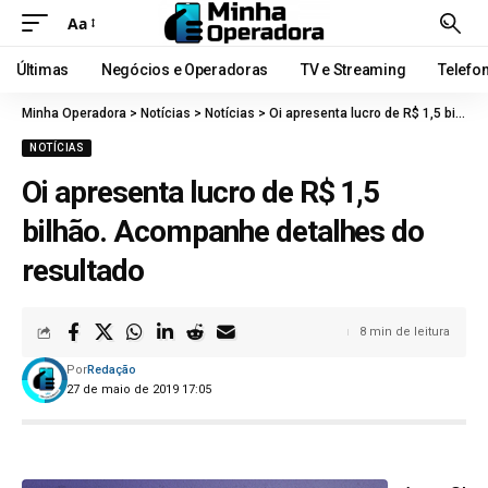
Aa
Últimas
Negócios e Operadoras
TV e Streaming
Telefo
Minha Operadora
>
Notícias
>
Notícias
>
Oi apresenta lucro de R$ 1,5 bilhão. Acompanhe detalhes do resultado
NOTÍCIAS
Oi apresenta lucro de R$ 1,5
bilhão. Acompanhe detalhes do
resultado
8 min de leitura
Por
Redação
27 de maio de 2019 17:05