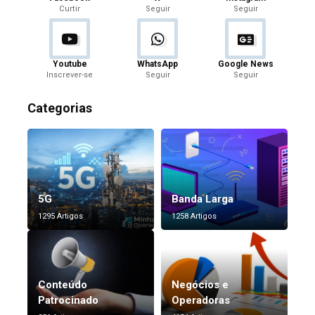
Curtir
Seguir
Seguir
Youtube
WhatsApp
Google News
Inscrever-se
Seguir
Seguir
Categorias
5G
Banda Larga
1295 Artigos
1258 Artigos
Conteúdo
Negócios e
Patrocinado
Operadoras