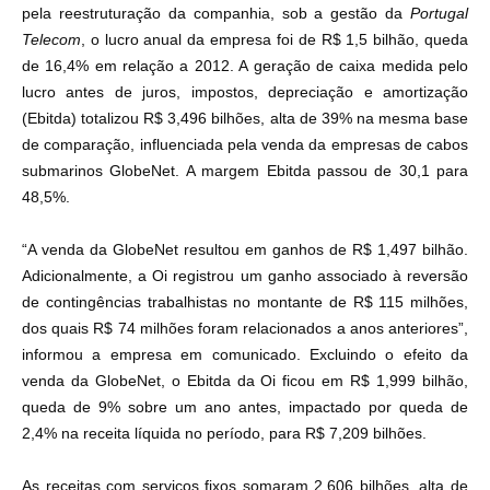
pela reestruturação da companhia, sob a gestão da
Portugal
Telecom
, o lucro anual da empresa foi de R$ 1,5 bilhão, queda
de 16,4% em relação a 2012. A geração de caixa medida pelo
lucro antes de juros, impostos, depreciação e amortização
(Ebitda) totalizou R$ 3,496 bilhões, alta de 39% na mesma base
de comparação, influenciada pela venda da empresas de cabos
submarinos GlobeNet. A margem Ebitda passou de 30,1 para
48,5%.
“A venda da GlobeNet resultou em ganhos de R$ 1,497 bilhão.
Adicionalmente, a Oi registrou um ganho associado à reversão
de contingências trabalhistas no montante de R$ 115 milhões,
dos quais R$ 74 milhões foram relacionados a anos anteriores”,
informou a empresa em comunicado. Excluindo o efeito da
venda da GlobeNet, o Ebitda da Oi ficou em R$ 1,999 bilhão,
queda de 9% sobre um ano antes, impactado por queda de
2,4% na receita líquida no período, para R$ 7,209 bilhões.
As receitas com serviços fixos somaram 2,606 bilhões, alta de