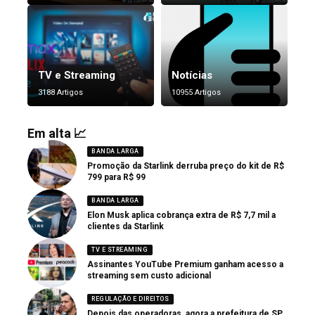
TV e Streaming
Notícias
3188 Artigos
10955 Artigos
Em alta 📈
BANDA LARGA
Promoção da Starlink derruba preço do kit de R$
799 para R$ 99
BANDA LARGA
Elon Musk aplica cobrança extra de R$ 7,7 mil a
clientes da Starlink
TV E STREAMING
Assinantes YouTube Premium ganham acesso a
streaming sem custo adicional
REGULAÇÃO E DIREITOS
Depois das operadoras, agora a prefeitura de SP