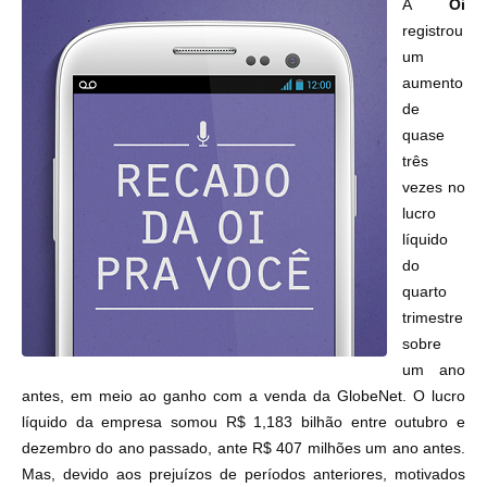
A
Oi
registrou
um
aumento
de
quase
três
vezes no
lucro
líquido
do
quarto
trimestre
sobre
um ano
antes, em meio ao ganho com a venda da GlobeNet. O lucro
líquido da empresa somou R$ 1,183 bilhão entre outubro e
dezembro do ano passado, ante R$ 407 milhões um ano antes.
Mas, devido aos prejuízos de períodos anteriores, motivados