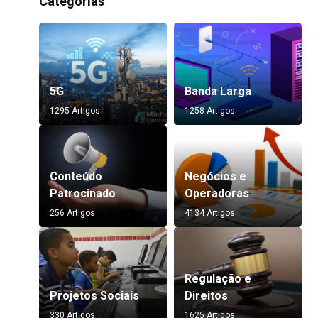
Categorias
5G
Banda Larga
1295 Artigos
1258 Artigos
Conteúdo
Negócios e
Patrocinado
Operadoras
256 Artigos
4134 Artigos
Regulação e
Projetos Sociais
Direitos
330 Artigos
1625 Artigos