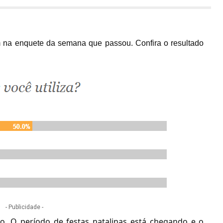
 na enquete da semana que passou. Confira o resultado
- Publicidade -
o. O período de festas natalinas está chegando e o