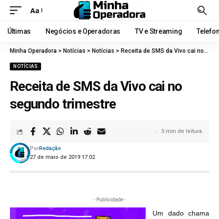
Aa
Últimas
Negócios e Operadoras
TV e Streaming
Telefo
Minha Operadora
>
Notícias
>
Notícias
>
Receita de SMS da Vivo cai no segundo trimestre
NOTÍCIAS
Receita de SMS da Vivo cai no
segundo trimestre
5 min de leitura
Por
Redação
27 de maio de 2019 17:02
- Publicidade -
Um dado chama