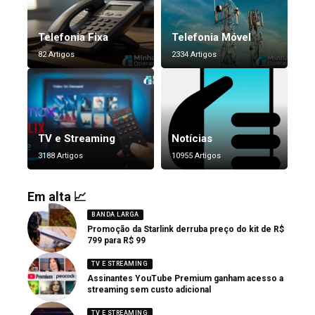
Telefonia Fixa
Telefonia Móvel
82 Artigos
2334 Artigos
TV e Streaming
Notícias
3188 Artigos
10955 Artigos
Em alta 📈
BANDA LARGA
Promoção da Starlink derruba preço do kit de R$
799 para R$ 99
TV E STREAMING
Assinantes YouTube Premium ganham acesso a
streaming sem custo adicional
TV E STREAMING