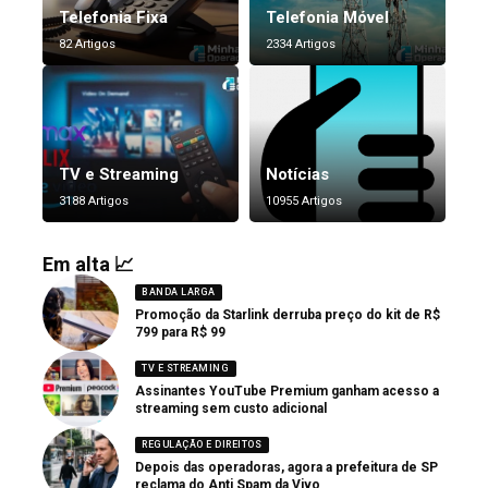
Telefonia Fixa
Telefonia Móvel
82 Artigos
2334 Artigos
TV e Streaming
Notícias
3188 Artigos
10955 Artigos
Em alta 📈
BANDA LARGA
Promoção da Starlink derruba preço do kit de R$
799 para R$ 99
TV E STREAMING
Assinantes YouTube Premium ganham acesso a
streaming sem custo adicional
REGULAÇÃO E DIREITOS
Depois das operadoras, agora a prefeitura de SP
reclama do Anti Spam da Vivo