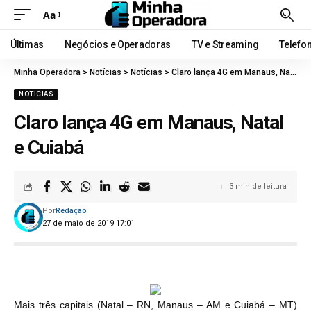
Aa
Últimas
Negócios e Operadoras
TV e Streaming
Telefo
Minha Operadora
>
Notícias
>
Notícias
>
Claro lança 4G em Manaus, Natal e Cuiabá
NOTÍCIAS
Claro lança 4G em Manaus, Natal
e Cuiabá
3 min de leitura
Por
Redação
27 de maio de 2019 17:01
Mais três capitais (Natal – RN, Manaus – AM e Cuiabá – MT)