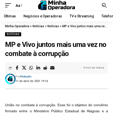
Aa
Últimas
Negócios e Operadoras
TV e Streaming
Telefo
Minha Operadora
>
Notícias
>
Notícias
>
MP e Vivo juntos mais uma vez no combate à corrupção
NOTÍCIAS
MP e Vivo juntos mais uma vez no
combate à corrupção
4 min de leitura
Por
Redação
11 de abril de 2021 19:16
União no combate à corrupção. Esse foi o objetivo do convênio
firmado entre o Ministério Público Estadual de Alagoas e a