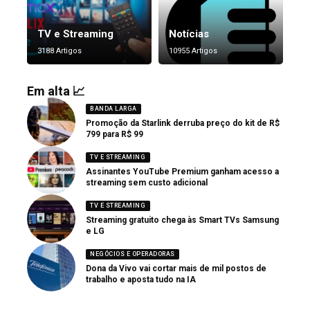
TV e Streaming
Notícias
3188 Artigos
10955 Artigos
Em alta 📈
BANDA LARGA
Promoção da Starlink derruba preço do kit de R$
799 para R$ 99
TV E STREAMING
Assinantes YouTube Premium ganham acesso a
streaming sem custo adicional
TV E STREAMING
Streaming gratuito chega às Smart TVs Samsung
e LG
NEGÓCIOS E OPERADORAS
Dona da Vivo vai cortar mais de mil postos de
trabalho e aposta tudo na IA