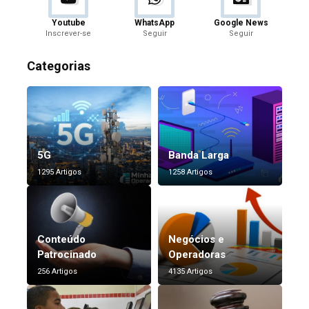
Youtube
WhatsApp
Google News
Inscrever-se
Seguir
Seguir
Categorias
5G
Banda Larga
1295 Artigos
1258 Artigos
Conteúdo
Negócios e
Patrocinado
Operadoras
256 Artigos
4135 Artigos